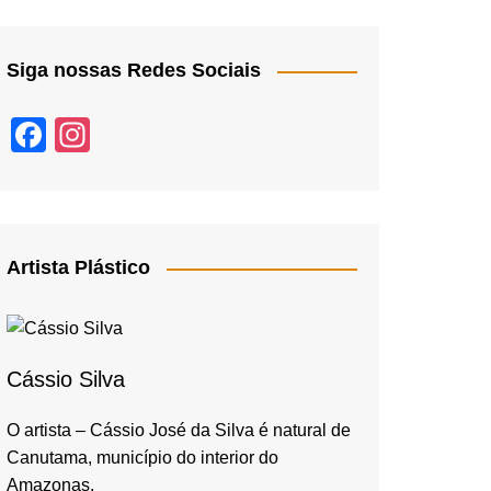
Siga nossas Redes Sociais
F
In
a
st
c
a
e
gr
b
a
Artista Plástico
o
m
o
k
Cássio Silva
O artista – Cássio José da Silva é natural de
Canutama, município do interior do
Amazonas,