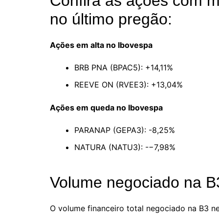
Confira as ações com m
no último pregão:
Ações em alta no Ibovespa
BRB PNA (BPAC5): +14,11%
REEVE ON (RVEE3): +13,04%
Ações em queda no Ibovespa
PARANAP (GEPA3): -8,25%
NATURA (NATU3): -−7,98%
Volume negociado na B
O volume financeiro total negociado na B3 nes