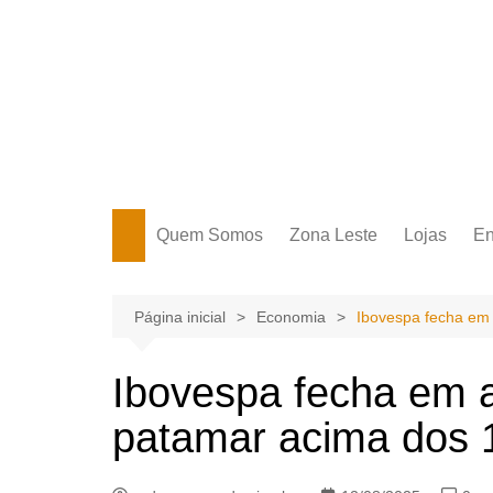
Ir
para
o
conteúdo
Portal Grande Circular
A zona Leste se encontra aqui!
Quem Somos
Zona Leste
Lojas
En
Zona Leste
Página inicial
Economia
Ibovespa fecha em 
Ibovespa fecha em a
patamar acima dos 1