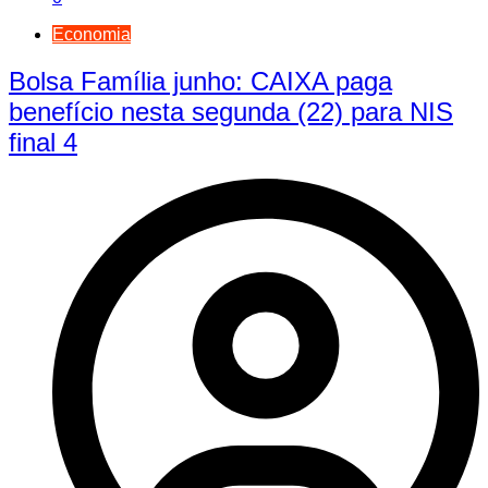
Economia
Bolsa Família junho: CAIXA paga
benefício nesta segunda (22) para NIS
final 4