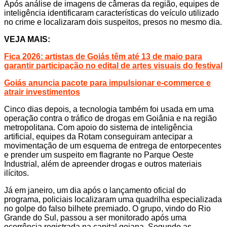
Após análise de imagens de câmeras da região, equipes de
inteligência identificaram características do veículo utilizado
no crime e localizaram dois suspeitos, presos no mesmo dia.
VEJA MAIS:
Fica 2026: artistas de Goiás têm até 13 de maio para
garantir participação no edital de artes visuais do festival
Goiás anuncia pacote para impulsionar e-commerce e
atrair investimentos
Cinco dias depois, a tecnologia também foi usada em uma
operação contra o tráfico de drogas em Goiânia e na região
metropolitana. Com apoio do sistema de inteligência
artificial, equipes da Rotam conseguiram antecipar a
movimentação de um esquema de entrega de entorpecentes
e prender um suspeito em flagrante no Parque Oeste
Industrial, além de apreender drogas e outros materiais
ilícitos.
Já em janeiro, um dia após o lançamento oficial do
programa, policiais localizaram uma quadrilha especializada
no golpe do falso bilhete premiado. O grupo, vindo do Rio
Grande do Sul, passou a ser monitorado após uma
ocorrência registrada na capital goiana. Segundo as