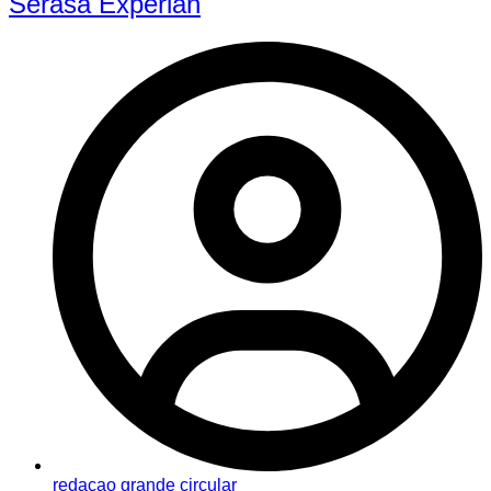
Serasa Experian
redacao grande circular