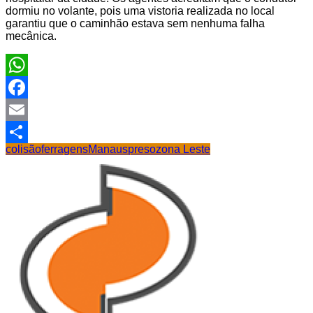
dormiu no volante, pois uma vistoria realizada no local
garantiu que o caminhão estava sem nenhuma falha
mecânica.
WhatsApp
Facebook
Email
colisão
ferragens
Manaus
preso
zona Leste
Share