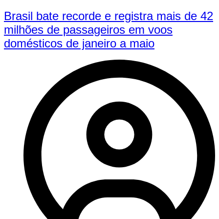
Brasil bate recorde e registra mais de 42
milhões de passageiros em voos
domésticos de janeiro a maio