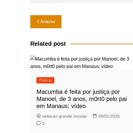
k
Navegação
Anterior
de
Post
Related post
Polícia
Macumba é feita por justiça por
Manoel, de 3 anos, m0rt0 pelo pai
em Manaus; vídeo
redacao grande circular
28/01/2026
0