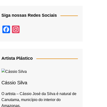
Siga nossas Redes Sociais
F
In
a
st
c
a
e
gr
b
a
Artista Plástico
o
m
o
k
Cássio Silva
O artista – Cássio José da Silva é natural de
Canutama, município do interior do
Amazonas,