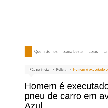
Ir
para
o
conteúdo
Portal Grande Circular
A zona Leste se encontra aqui!
Quem Somos
Zona Leste
Lojas
En
Zona Leste
Página inicial
Polícia
Homem é executado enq
Homem é executado
pneu de carro em av
Azul