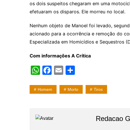
os dois suspeitos chegaram em uma motocicle
efetuaram os disparos. Ele morreu no local.
Nenhum objeto de Manoel foi levado, segundo
acionado para a ocorrência e remoção do cor
Especializada em Homicídios e Sequestros (
Com informações A Crítica
W
F
E
S
h
a
m
h
at
c
ai
ar
Homem
Morto
Tiros
s
e
l
e
A
b
p
o
Redacao Gr
p
o