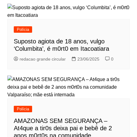
Polícia
Suposto agiota de 18 anos, vulgo
‘Columbita’, é m0rt0 em Itacoatiara
redacao grande circular
23/06/2025
0
Polícia
AMAZONAS SEM SEGURANÇA –
At4que a tir0s deixa pai e bebê de 2
anos m0rt0s na comunidade