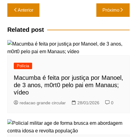
Navegação
Anterior
Próximo
de
Post
Related post
Polícia
Macumba é feita por justiça por Manoel,
de 3 anos, m0rt0 pelo pai em Manaus;
vídeo
redacao grande circular
28/01/2026
0