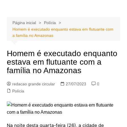
Ir
Portal Grande Circular
A zona Leste se encontra aqui!
para
o
Página inicial
Polícia
conteúdo
Homem é executado enquanto estava em flutuante com
a família no Amazonas
Homem é executado enquanto
estava em flutuante com a
família no Amazonas
redacao grande circular
27/07/2023
0
Polícia
Na noite desta quarta-feira (26), a cidade de