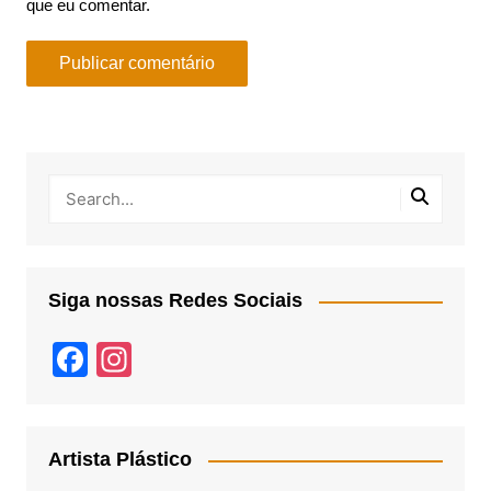
que eu comentar.
Siga nossas Redes Sociais
F
In
a
st
c
a
e
gr
Artista Plástico