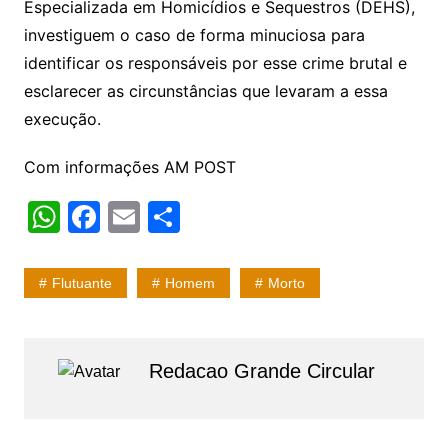
Especializada em Homicídios e Sequestros (DEHS),
investiguem o caso de forma minuciosa para
identificar os responsáveis por esse crime brutal e
esclarecer as circunstâncias que levaram a essa
execução.
Com informações AM POST
W
F
E
S
h
a
m
h
at
c
ai
ar
Flutuante
Homem
Morto
s
e
l
e
A
b
p
o
Redacao Grande Circular
p
o
k