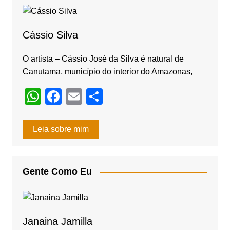
b
a
o
m
o
Cássio Silva
k
O artista – Cássio José da Silva é natural de
Canutama, município do interior do Amazonas,
W
F
E
S
h
a
m
h
at
c
ail
ar
Leia sobre mim
s
e
e
A
b
Gente Como Eu
p
o
p
o
k
Janaina Jamilla