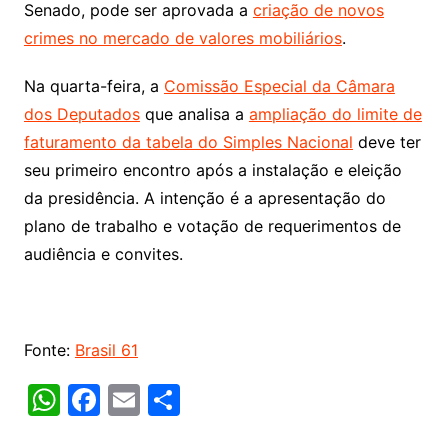
Senado, pode ser aprovada a
criação de novos
crimes no mercado de valores mobiliários
.
Na quarta-feira, a
Comissão Especial da Câmara
dos Deputados
que analisa a
ampliação do limite de
faturamento da tabela do Simples Nacional
deve ter
seu primeiro encontro após a instalação e eleição
da presidência. A intenção é a apresentação do
plano de trabalho e votação de requerimentos de
audiência e convites.
Fonte:
Brasil 61
W
F
E
S
h
a
m
h