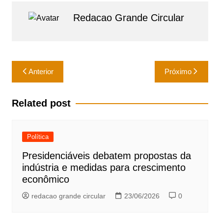
at
c
ai
ar
Redacao Grande Circular
s
e
l
e
A
b
p
o
Navegação
p
o
Anterior
Próximo
de
k
Post
Related post
Política
Presidenciáveis debatem propostas da
indústria e medidas para crescimento
econômico
redacao grande circular
23/06/2026
0