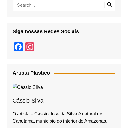
Siga nossas Redes Sociais
F
In
a
st
c
a
e
gr
Artista Plástico
b
a
o
m
o
Cássio Silva
k
O artista – Cássio José da Silva é natural de
Canutama, município do interior do Amazonas,