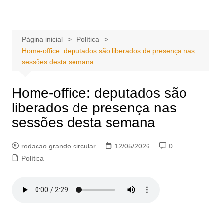
Ir
Portal Grande Circular
A zona Leste se encontra aqui!
para
o
Página inicial
Política
conteúdo
Home-office: deputados são liberados de presença nas
sessões desta semana
Home-office: deputados são
liberados de presença nas
sessões desta semana
redacao grande circular
12/05/2026
0
Política