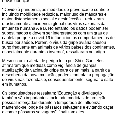
novas doenças.
“Devido à pandemia, as medidas de prevenção e controle –
incluindo mobilidade reduzida, maior uso de máscaras e
maior distanciamento social e desinfecção – reduziram
drasticamente a incidência global dos vírus sazonais da
influenza humana A e B. No entanto, os dados podem ser
subestimados e devem ser interpretados com um grau de
cautela porque a covid-19 influenciou os comportamentos de
busca por saúde. Porém, o vírus da gripe aviária causou
surto frequente em animais de vários países dos continentes,
especialmente durante o inverno”, ressaltaram no artigo.
Mesmo com o alerta de perigo feito por Shi e Gao, eles
afirmaram que medidas como vigilância de granjas,
atualização da vacina da gripe para os animais, a partir da
descoberta da nova mutação, podem controlar a propagação
do vírus nas fazendas e, consequentemente, segurar o salto
em humanos.
Os pesquisadores ressaltam: “Educação e divulgação
também são importantes, incluindo medidas de proteção
pessoal reforçadas durante a temporada de influenza,
mantendo-se longe de pássaros selvagens e evitando caçar
e comer pássaros selvagens”, finalizam eles.