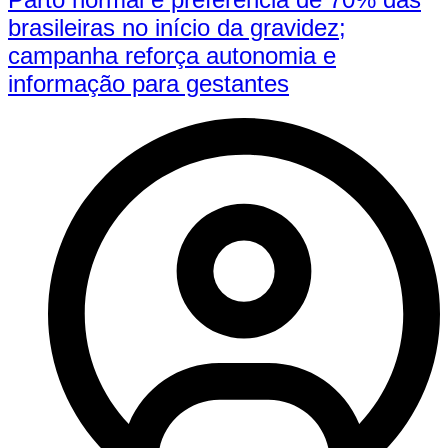
brasileiras no início da gravidez;
campanha reforça autonomia e
informação para gestantes