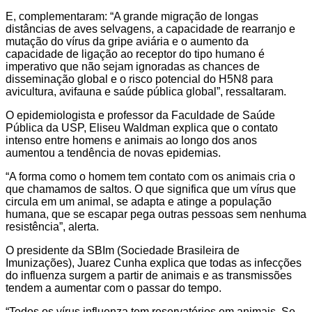
E, complementaram: “A grande migração de longas
distâncias de aves selvagens, a capacidade de rearranjo e
mutação do vírus da gripe aviária e o aumento da
capacidade de ligação ao receptor do tipo humano é
imperativo que não sejam ignoradas as chances de
disseminação global e o risco potencial do H5N8 para
avicultura, avifauna e saúde pública global”, ressaltaram.
O epidemiologista e professor da Faculdade de Saúde
Pública da USP, Eliseu Waldman explica que o contato
intenso entre homens e animais ao longo dos anos
aumentou a tendência de novas epidemias.
“A forma como o homem tem contato com os animais cria o
que chamamos de saltos. O que significa que um vírus que
circula em um animal, se adapta e atinge a população
humana, que se escapar pega outras pessoas sem nenhuma
resistência”, alerta.
O presidente da SBIm (Sociedade Brasileira de
Imunizações), Juarez Cunha explica que todas as infecções
do influenza surgem a partir de animais e as transmissões
tendem a aumentar com o passar do tempo.
“Todos os vírus influenza tem reservatórios em animais. Se