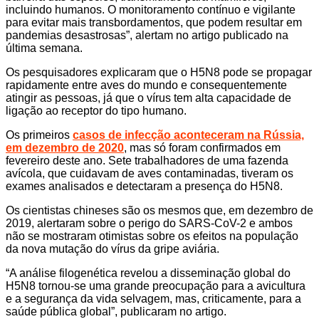
incluindo humanos. O monitoramento contínuo e vigilante
para evitar mais transbordamentos, que podem resultar em
pandemias desastrosas”, alertam no artigo publicado na
última semana.
Os pesquisadores explicaram que o H5N8 pode se propagar
rapidamente entre aves do mundo e consequentemente
atingir as pessoas, já que o vírus tem alta capacidade de
ligação ao receptor do tipo humano.
Os primeiros
casos de infecção aconteceram na Rússia,
em dezembro de 2020
, mas só foram confirmados em
fevereiro deste ano. Sete trabalhadores de uma fazenda
avícola, que cuidavam de aves contaminadas, tiveram os
exames analisados e detectaram a presença do H5N8.
Os cientistas chineses são os mesmos que, em dezembro de
2019, alertaram sobre o perigo do SARS-CoV-2 e ambos
não se mostraram otimistas sobre os efeitos na população
da nova mutação do vírus da gripe aviária.
“A análise filogenética revelou a disseminação global do
H5N8 tornou-se uma grande preocupação para a avicultura
e a segurança da vida selvagem, mas, criticamente, para a
saúde pública global”, publicaram no artigo.