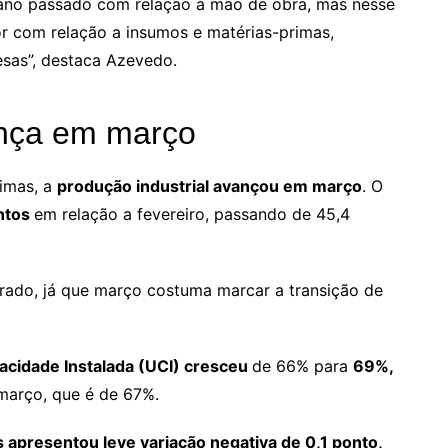
o ano passado com relação à mão de obra, mas nesse
or com relação a insumos e matérias-primas,
esas”, destaca Azevedo.
ança em março
imas, a
produção industrial avançou em março
. O
ntos
em relação a fevereiro, passando de 45,4
erado, já que março costuma marcar a transição de
acidade Instalada (UCI) cresceu
de 66% para
69%,
março, que é de 67%.
 apresentou leve variação negativa de 0,1 ponto,