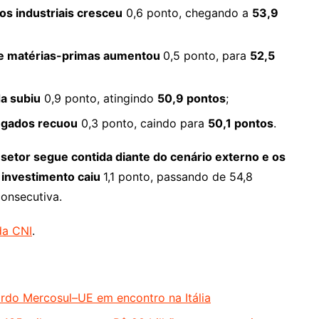
s industriais cresceu
0,6 ponto, chegando a
53,9
e matérias-primas aumentou
0,5 ponto, para
52,5
a subiu
0,9 ponto, atingindo
50,9 pontos
;
gados recuou
0,3 ponto, caindo para
50,1 pontos
.
setor segue contida diante do cenário externo e os
e investimento caiu
1,1 ponto, passando de 54,8
onsecutiva.
da CNI
.
rdo Mercosul–UE em encontro na Itália