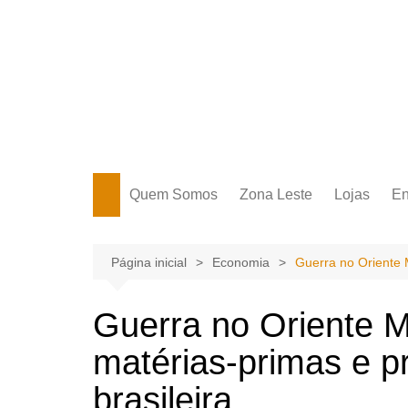
Ir
para
o
conteúdo
Portal Grande Circular
A zona Leste se encontra aqui!
Quem Somos
Zona Leste
Lojas
En
Zona Leste
Página inicial
Economia
Guerra no Oriente M
Guerra no Oriente M
matérias-primas e pr
brasileira