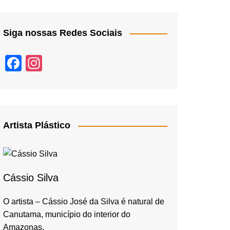
Siga nossas Redes Sociais
F
In
a
st
c
a
e
gr
b
a
Artista Plástico
o
m
o
k
Cássio Silva
O artista – Cássio José da Silva é natural de
Canutama, município do interior do
Amazonas,