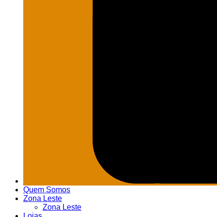
Quem Somos
Zona Leste
Zona Leste
Lojas