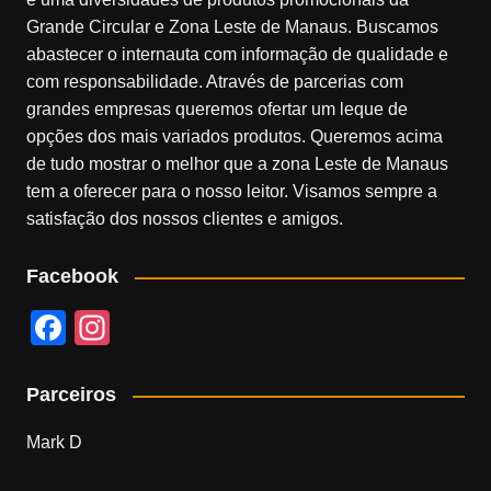
Grande Circular e Zona Leste de Manaus. Buscamos
abastecer o internauta com informação de qualidade e
com responsabilidade. Através de parcerias com
grandes empresas queremos ofertar um leque de
opções dos mais variados produtos. Queremos acima
de tudo mostrar o melhor que a zona Leste de Manaus
tem a oferecer para o nosso leitor. Visamos sempre a
satisfação dos nossos clientes e amigos.
Facebook
F
In
a
st
c
a
Parceiros
e
gr
Mark D
b
a