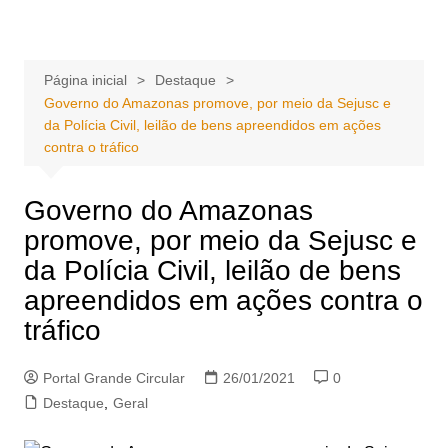
Ir
Portal Grande Circular
A zona Leste se encontra aqui!
para
o
Página inicial
Destaque
conteúdo
Governo do Amazonas promove, por meio da Sejusc e
da Polícia Civil, leilão de bens apreendidos em ações
contra o tráfico
Governo do Amazonas
promove, por meio da Sejusc e
da Polícia Civil, leilão de bens
apreendidos em ações contra o
tráfico
Portal Grande Circular
26/01/2021
0
Destaque
,
Geral