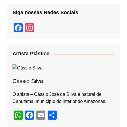
Siga nossas Redes Sociais
F
In
a
st
c
a
e
gr
Artista Plástico
b
a
o
m
o
Cássio Silva
k
O artista – Cássio José da Silva é natural de
Canutama, município do interior do Amazonas,
W
F
E
S
h
a
m
h