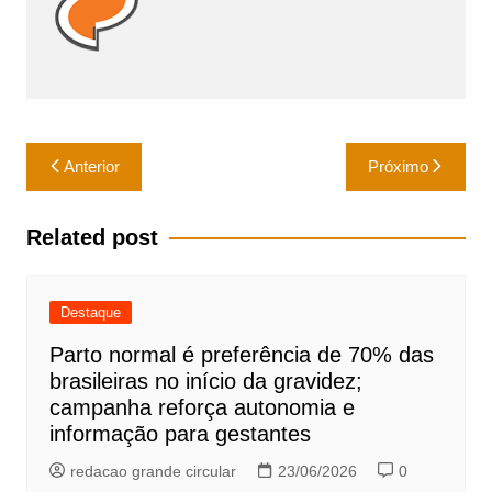
Navegação
Anterior
Próximo
de
Post
Related post
Destaque
Parto normal é preferência de 70% das
brasileiras no início da gravidez;
campanha reforça autonomia e
informação para gestantes
redacao grande circular
23/06/2026
0