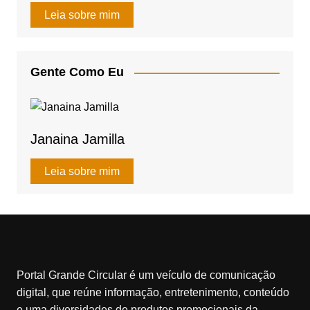
at
c
ail
ar
Leia sobre mim
s
e
e
A
b
Gente Como Eu
p
o
p
o
k
Janaina Jamilla
Leia sobre mim
Portal Grande Circular é um veículo de comunicação
digital, que reúne informação, entretenimento, conteúdo
e uma diversidades de produtos promocionais da