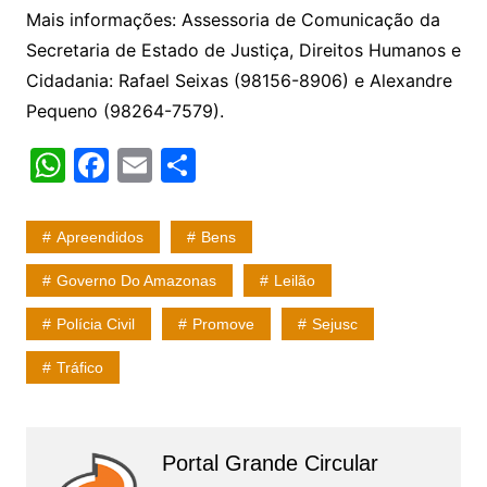
Mais informações: Assessoria de Comunicação da
Secretaria de Estado de Justiça, Direitos Humanos e
Cidadania: Rafael Seixas (98156-8906) e Alexandre
Pequeno (98264-7579).
W
F
E
S
h
a
m
h
at
c
ai
ar
Apreendidos
Bens
s
e
l
e
Governo Do Amazonas
Leilão
A
b
Polícia Civil
Promove
Sejusc
p
o
p
o
Tráfico
k
Portal Grande Circular