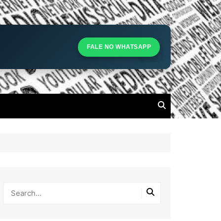
S
S
FALE NO WHATSAPP
l