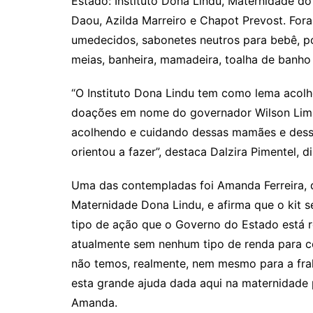
Estado: Instituto Dona Lindu, Maternidade do
Daou, Azilda Marreiro e Chapot Prevost. Fora
umedecidos, sabonetes neutros para bebê, po
meias, banheira, mamadeira, toalha de banho 
“O Instituto Dona Lindu tem como lema acolh
doações em nome do governador Wilson Lima
acolhendo e cuidando dessas mamães e dess
orientou a fazer”, destaca Dalzira Pimentel, d
Uma das contempladas foi Amanda Ferreira, d
Maternidade Dona Lindu, e afirma que o kit s
tipo de ação que o Governo do Estado está 
atualmente sem nenhum tipo de renda para c
não temos, realmente, nem mesmo para a fra
esta grande ajuda dada aqui na maternidade
Amanda.