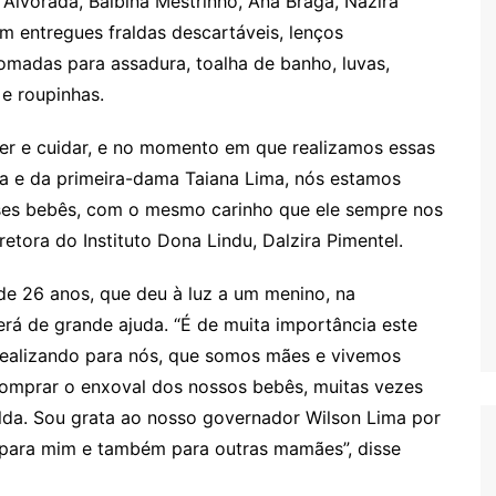
 Alvorada, Balbina Mestrinho, Ana Braga, Nazira
m entregues fraldas descartáveis, lenços
madas para assadura, toalha de banho, luvas,
e roupinhas.
er e cuidar, e no momento em que realizamos essas
 e da primeira-dama Taiana Lima, nós estamos
es bebês, com o mesmo carinho que ele sempre nos
iretora do Instituto Dona Lindu, Dalzira Pimentel.
e 26 anos, que deu à luz a um menino, na
erá de grande ajuda. “É de muita importância este
realizando para nós, que somos mães e vivemos
omprar o enxoval dos nossos bebês, muitas vezes
lda. Sou grata ao nosso governador Wilson Lima por
 para mim e também para outras mamães”, disse