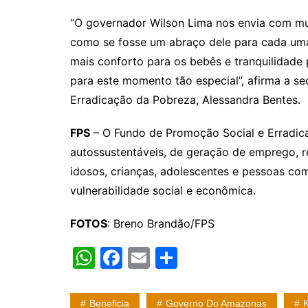
“O governador Wilson Lima nos envia com mui
como se fosse um abraço dele para cada uma
mais conforto para os bebês e tranquilidade
para este momento tão especial”, afirma a s
Erradicação da Pobreza, Alessandra Bentes.
FPS
– O Fundo de Promoção Social e Erradic
autossustentáveis, de geração de emprego, re
idosos, crianças, adolescentes e pessoas co
vulnerabilidade social e econômica.
FOTOS
: Breno Brandão/FPS
W
F
E
S
h
a
m
h
at
c
ai
ar
Beneficia
Governo Do Amazonas
K