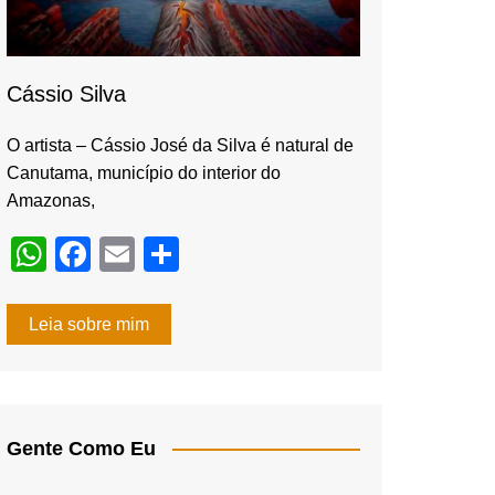
Cássio Silva
O artista – Cássio José da Silva é natural de
Canutama, município do interior do
Amazonas,
W
F
E
S
h
a
m
h
at
c
ail
ar
Leia sobre mim
s
e
e
A
b
p
o
Gente Como Eu
p
o