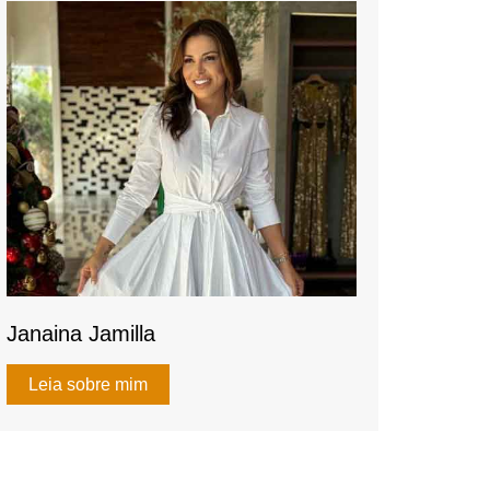
k
Janaina Jamilla
Leia sobre mim