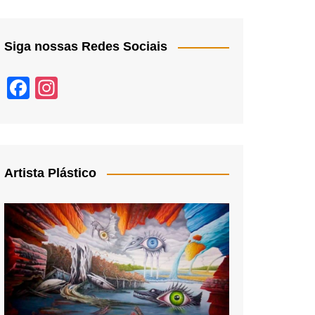
Siga nossas Redes Sociais
F
In
a
st
c
a
e
gr
b
a
Artista Plástico
o
m
o
k