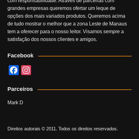
com responsabilidade. Através de parcerias com
grandes empresas queremos ofertar um leque de
opções dos mais variados produtos. Queremos acima
de tudo mostrar o melhor que a zona Leste de Manaus
tem a oferecer para o nosso leitor. Visamos sempre a
satisfação dos nossos clientes e amigos.
Facebook
F
In
a
st
c
a
Parceiros
e
gr
Mark D
b
a
o
m
o
Direitos autorais © 2011. Todos os direitos reservados.