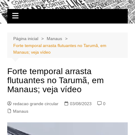
Ir
Portal Grande Circular
A zona Leste se encontra aqui!
para
o
conteúdo
Página inicial
Manaus
Forte temporal arrasta flutuantes no Tarumã, em
Manaus; veja vídeo
Forte temporal arrasta
flutuantes no Tarumã, em
Manaus; veja vídeo
redacao grande circular
03/08/2023
0
Manaus