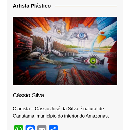
e
gr
Artista Plástico
b
a
o
m
o
k
Cássio Silva
O artista – Cássio José da Silva é natural de
Canutama, município do interior do Amazonas,