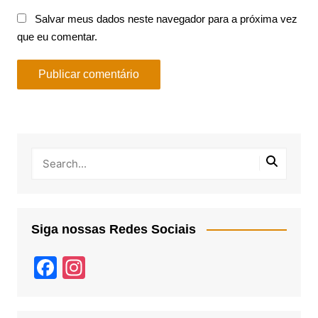
Salvar meus dados neste navegador para a próxima vez
que eu comentar.
Siga nossas Redes Sociais
F
In
a
st
c
a