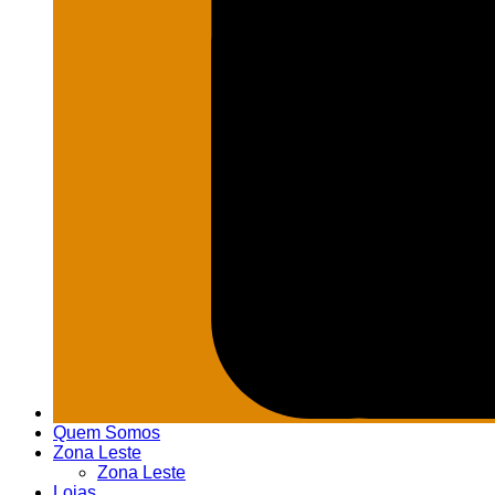
Quem Somos
Zona Leste
Zona Leste
Lojas