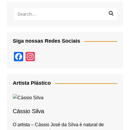
Siga nossas Redes Sociais
F
In
a
st
c
a
e
gr
Artista Plástico
b
a
o
m
o
Cássio Silva
k
O artista – Cássio José da Silva é natural de