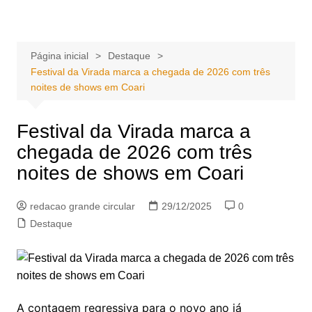
Ir
Portal Grande Circular
A zona Leste se encontra aqui!
para
o
Página inicial
Destaque
conteúdo
Festival da Virada marca a chegada de 2026 com três
noites de shows em Coari
Festival da Virada marca a
chegada de 2026 com três
noites de shows em Coari
redacao grande circular
29/12/2025
0
Destaque
A contagem regressiva para o novo ano já