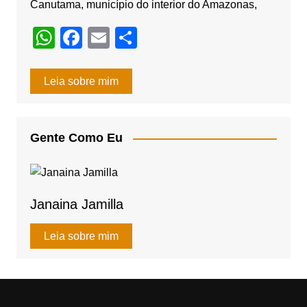
Canutama, município do interior do Amazonas,
W
F
E
S
h
a
m
h
at
c
ail
ar
Leia sobre mim
s
e
e
A
b
Gente Como Eu
p
o
p
o
k
Janaina Jamilla
Leia sobre mim