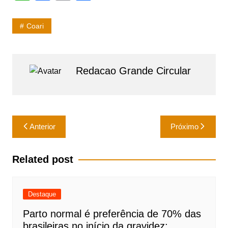
h
a
m
h
at
c
ai
ar
Coari
s
e
l
e
A
b
p
o
Redacao Grande Circular
p
o
k
Navegação
Anterior
Próximo
de
Post
Related post
Destaque
Parto normal é preferência de 70% das
brasileiras no início da gravidez;