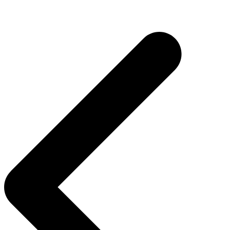
Navegação
de
Post