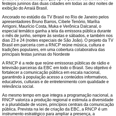
festejos juninos das duas cidades em todas as dez noites de
exibição do Arraiá Brasil.
Ancorado no estúdio da TV Brasil no Rio de Janeiro pelos
apresentadores Bruno Barros, Cibele Tenório, Marília
Arrigoni, Maurício Costa, Muka e Verônica Dalcanal, o
especial temático ganha a tela da emissora pública durante
o mês de junho, sempre às sextas e sábados, e também nos
dias 23 e 24 (noites especiais de São João).​ O projeto da TV
Brasil em parceria com a RNCP reúne música, cultura e
tradições populares, em uma cobertura colaborativa das
principais festas juninas do Nordeste
A RNCP é a rede que reúne emissoras públicas de rádio e
televisão parceiras da EBC em todo o Brasil. Seu objetivo é
fortalecer a comunicação pública em escala nacional,
garantindo à população acesso a conteúdos informativos,
educativos, culturais e de entretenimento com qualidade e
relevância social.
Ao mesmo tempo em que integra a programação nacional, a
RNCP valoriza a produção regional e estimula a diversidade
e a pluralidade de vozes, princípios centrais da comunicação
pública. Prevista na lei de criação da EBC, a RNCP é um
instrumento estratégico para ampliar a presença, a