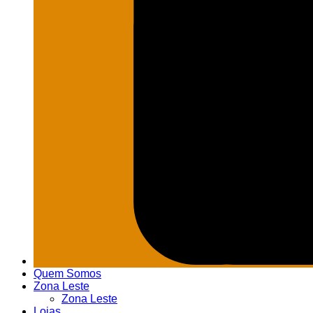
Quem Somos
Zona Leste
Zona Leste
Lojas