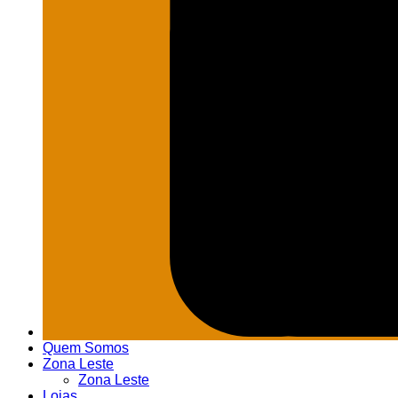
Quem Somos
Zona Leste
Zona Leste
Lojas