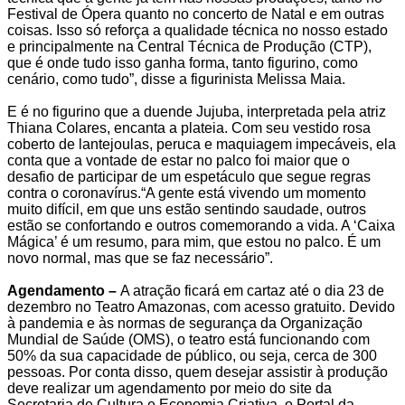
Festival de Ópera quanto no concerto de Natal e em outras
coisas. Isso só reforça a qualidade técnica no nosso estado
e principalmente na Central Técnica de Produção (CTP),
que é onde tudo isso ganha forma, tanto figurino, como
cenário, como tudo”, disse a figurinista Melissa Maia.
E é no figurino que a duende Jujuba, interpretada pela atriz
Thiana Colares, encanta a plateia. Com seu vestido rosa
coberto de lantejoulas, peruca e maquiagem impecáveis, ela
conta que a vontade de estar no palco foi maior que o
desafio de participar de um espetáculo que segue regras
contra o coronavírus.“A gente está vivendo um momento
muito difícil, em que uns estão sentindo saudade, outros
estão se confortando e outros comemorando a vida. A ‘Caixa
Mágica’ é um resumo, para mim, que estou no palco. É um
novo normal, mas que se faz necessário”.
Agendamento –
A atração ficará em cartaz até o dia 23 de
dezembro no Teatro Amazonas, com acesso gratuito. Devido
à pandemia e às normas de segurança da Organização
Mundial de Saúde (OMS), o teatro está funcionando com
50% da sua capacidade de público, ou seja, cerca de 300
pessoas. Por conta disso, quem desejar assistir à produção
deve realizar um agendamento por meio do site da
Secretaria de Cultura e Economia Criativa, o Portal da