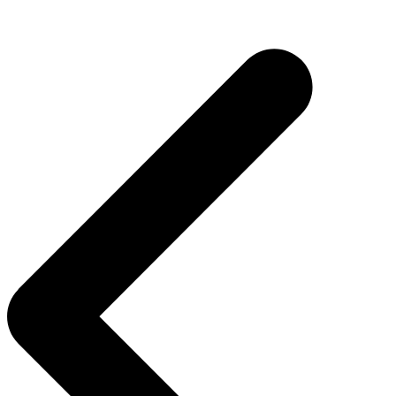
Navegação
de
Post