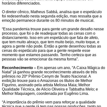
horários diferenciados.
O diretor cênico, Matheus Sabbá, analisa que o espetáculo
foi redesenhado nesta segunda edição, mas ressalta que a
emoção permanece durante os 80 minutos de musical.
“Essa pandemia trouxe para gente um grande desafio nesse
processo, que foi o de readequar todas as cenas com o
distanciamento. Isso em um espetáculo que fala de afeto,
que tem muito abraço, que tem muito beijo, muito toque, e
agora a gente não pode. Então a gente desenhou todas as
cenas do espetáculo para que a gente respeite esse
momento que estamos passando. Tenho certeza que as
pessoas vão se emocionar da mesma forma”.
Reconhecimento –
Em apenas um ano, “A Caixa Mágica do
Natal” já ganhou grande reconhecimento através de três
prêmios no 20º Prêmio Cenym de Teatro Nacional. A
exibição trouxe para o Amazonas os títulos de Melhor
Figurino, assinado pela artista Melissa Maia; Melhor
Qualidade Técnica, de Alicio Oliveira e Tabbatha Melo; e
Melhor Maquiagem, coordenada por Eugênio Lima.
“A importância do prêmio vem para reforçar a qualidade
técnica que a gente já tem nas nossas produções, tanto no