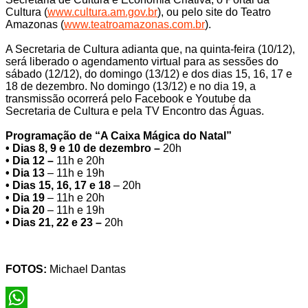
Cultura (
www.cultura.am.gov.br
), ou pelo site do Teatro
Amazonas (
www.teatroamazonas.com.br
).
A Secretaria de Cultura adianta que, na quinta-feira (10/12),
será liberado o agendamento virtual para as sessões do
sábado (12/12), do domingo (13/12) e dos dias 15, 16, 17 e
18 de dezembro. No domingo (13/12) e no dia 19, a
transmissão ocorrerá pelo Facebook e Youtube da
Secretaria de Cultura e pela TV Encontro das Águas.
Programação de “A Caixa Mágica do Natal”
• Dias 8, 9 e 10 de dezembro –
20h
• Dia 12 –
11h e 20h
• Dia 13
– 11h e 19h
• Dias 15, 16, 17 e 18
– 20h
• Dia 19
– 11h e 20h
• Dia 20
– 11h e 19h
• Dias 21, 22 e 23 –
20h
FOTOS:
Michael Dantas