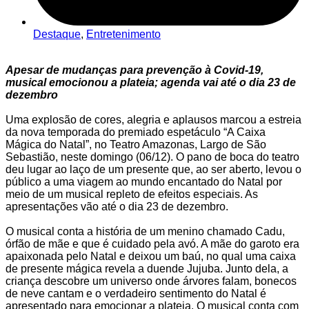
Destaque
,
Entretenimento
Apesar de mudanças para prevenção à Covid-19,
musical emocionou a plateia; agenda vai até o dia 23 de
dezembro
Uma explosão de cores, alegria e aplausos marcou a estreia
da nova temporada do premiado espetáculo “A Caixa
Mágica do Natal”, no Teatro Amazonas, Largo de São
Sebastião, neste domingo (06/12). O pano de boca do teatro
deu lugar ao laço de um presente que, ao ser aberto, levou o
público a uma viagem ao mundo encantado do Natal por
meio de um musical repleto de efeitos especiais. As
apresentações vão até o dia 23 de dezembro.
O musical conta a história de um menino chamado Cadu,
órfão de mãe e que é cuidado pela avó. A mãe do garoto era
apaixonada pelo Natal e deixou um baú, no qual uma caixa
de presente mágica revela a duende Jujuba. Junto dela, a
criança descobre um universo onde árvores falam, bonecos
de neve cantam e o verdadeiro sentimento do Natal é
apresentado para emocionar a plateia. O musical conta com