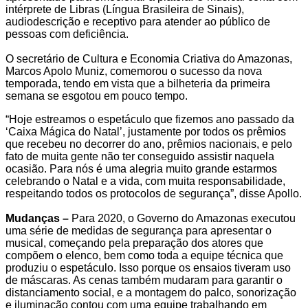
intérprete de Libras (Língua Brasileira de Sinais),
audiodescrição e receptivo para atender ao público de
pessoas com deficiência.
O secretário de Cultura e Economia Criativa do Amazonas,
Marcos Apolo Muniz, comemorou o sucesso da nova
temporada, tendo em vista que a bilheteria da primeira
semana se esgotou em pouco tempo.
“Hoje estreamos o espetáculo que fizemos ano passado da
‘Caixa Mágica do Natal’, justamente por todos os prêmios
que recebeu no decorrer do ano, prêmios nacionais, e pelo
fato de muita gente não ter conseguido assistir naquela
ocasião. Para nós é uma alegria muito grande estarmos
celebrando o Natal e a vida, com muita responsabilidade,
respeitando todos os protocolos de segurança”, disse Apollo.
Mudanças –
Para 2020, o Governo do Amazonas executou
uma série de medidas de segurança para apresentar o
musical, começando pela preparação dos atores que
compõem o elenco, bem como toda a equipe técnica que
produziu o espetáculo. Isso porque os ensaios tiveram uso
de máscaras. As cenas também mudaram para garantir o
distanciamento social, e a montagem do palco, sonorização
e iluminação contou com uma equipe trabalhando em