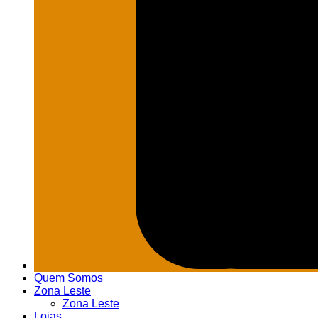
Quem Somos
Zona Leste
Zona Leste
Lojas