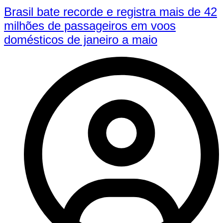
Brasil bate recorde e registra mais de 42
milhões de passageiros em voos
domésticos de janeiro a maio