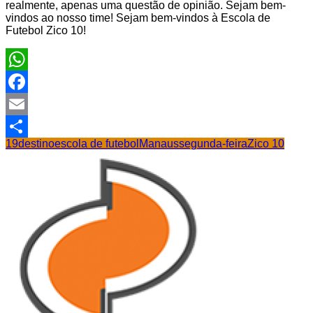
realmente, apenas uma questão de opinião. Sejam bem-
vindos ao nosso time! Sejam bem-vindos à Escola de
Futebol Zico 10!
WhatsApp
Facebook
Email
19
destino
escola de futebol
Manaus
segunda-feira
Zico 10
Share