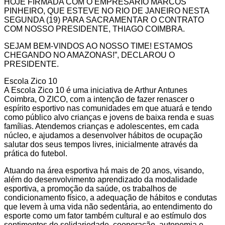
HOJE FIRMADA COM O EMPRESÁRIO MARCOS
PINHEIRO, QUE ESTEVE NO RIO DE JANEIRO NESTA
SEGUNDA (19) PARA SACRAMENTAR O CONTRATO
COM NOSSO PRESIDENTE, THIAGO COIMBRA.
SEJAM BEM-VINDOS AO NOSSO TIME! ESTAMOS
CHEGANDO NO AMAZONAS!”, DECLAROU O
PRESIDENTE.
Escola Zico 10
A Escola Zico 10 é uma iniciativa de Arthur Antunes
Coimbra, O ZICO, com a intenção de fazer renascer o
espírito esportivo nas comunidades em que atuará e tendo
como público alvo crianças e jovens de baixa renda e suas
famílias. Atendemos crianças e adolescentes, em cada
núcleo, e ajudamos a desenvolver hábitos de ocupação
salutar dos seus tempos livres, inicialmente através da
prática do futebol.
Atuando na área esportiva há mais de 20 anos, visando,
além do desenvolvimento aprendizado da modalidade
esportiva, a promoção da saúde, os trabalhos de
condicionamento físico, a adequação de hábitos e condutas
que levem à uma vida não sedentária, ao entendimento do
esporte como um fator também cultural e ao estímulo dos
sentimentos de solidariedade, cooperação, autonomia e