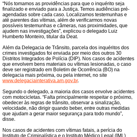
“Nós tomamos as providências para que o inquérito seja
finalizado e enviado para a Justiça. Temos audiências pré-
agendadas sobre cada caso. Localizamos testemunhas e
até parentes das vítimas, além de verificarmos novas
possíveis testemunhas e câmeras, nas proximidades, que
ajudem nas investigações”, explicou o delegado Luiz
Humberto Monteiro, titular da Deat.
Além da Delegacia de Trânsito, parcela dos inquéritos dos
crimes investigados foi enviada por meio dos outros 30
Distritos Integrados de Polícia (DIP). Nos casos de acidentes
que envolvem bens materiais ou vítimas lesionadas, o caso
deve ser registrado em Boletim de Ocorrência (BO) na
delegacia mais próxima, ou pela internet, no site
www.delegaciainterativa.am.gov.br
.
Segundo o delegado, a maioria dos casos envolve acidentes
com motocicletas. “Falta principalmente respeitar o próximo,
obedecer às regras de trânsito, observar a sinalização,
velocidade, não dirigir quando beber, entre outras medidas
que ajudam a gerar maior segurança para todo mundo”,
disse.
Nos casos de acidentes com vítimas fatais, a perícia do
Instituto de Criminalística e o Instituto Médico Legal (IML)