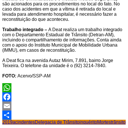
são acionados para os procedimentos no local do fato. No
caso dos acidentes em que a vítima é retirada do local e
levada para atendimento hospitalar, é necessário fazer a
reconstituição do que aconteceu.
Trabalho integrado –
A Deat realiza um trabalho integrado
com o Departamento Estadual de Trânsito (Detran-AM),
incluindo o compartilhamento de informações. Conta ainda
com o apoio do Instituto Municipal de Mobilidade Urbana
(IMMU), em casos de reconstituição.
A Deat fica na avenida Autaz Mirim, 7.891, bairro Jorge
Teixeira. O telefone da unidade é o (92) 3214-7840.
FOTO:
Acervo/SSP-AM
WhatsApp
Facebook
Email
2019
acindentes
Delegacia de Trânsito
inquérito
Mortes
trãnsito
Share