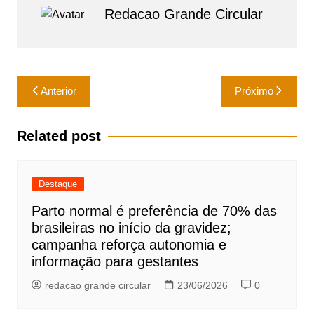
Redacao Grande Circular
s
e
l
e
A
b
p
o
Navegação
p
o
Anterior
Próximo
de
k
Post
Related post
Destaque
Parto normal é preferência de 70% das
brasileiras no início da gravidez;
campanha reforça autonomia e
informação para gestantes
redacao grande circular
23/06/2026
0