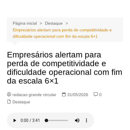
Ir
Portal Grande Circular
A zona Leste se encontra aqui!
para
o
Página inicial
Destaque
conteúdo
Empresários alertam para perda de competitividade e
dificuldade operacional com fim da escala 6×1
Empresários alertam para
perda de competitividade e
dificuldade operacional com fim
da escala 6×1
redacao grande circular
31/05/2026
0
Destaque