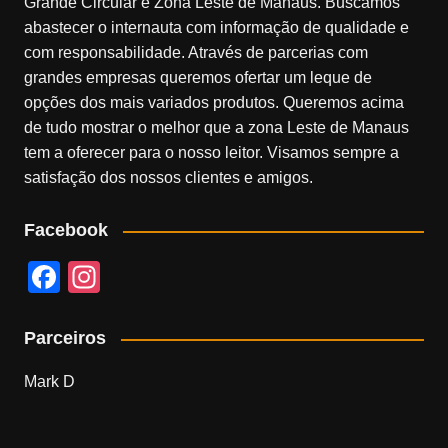
Grande Circular e Zona Leste de Manaus. Buscamos
abastecer o internauta com informação de qualidade e
com responsabilidade. Através de parcerias com
grandes empresas queremos ofertar um leque de
opções dos mais variados produtos. Queremos acima
de tudo mostrar o melhor que a zona Leste de Manaus
tem a oferecer para o nosso leitor. Visamos sempre a
satisfação dos nossos clientes e amigos.
Facebook
F
In
a
st
c
a
Parceiros
e
gr
Mark D
b
a
o
m