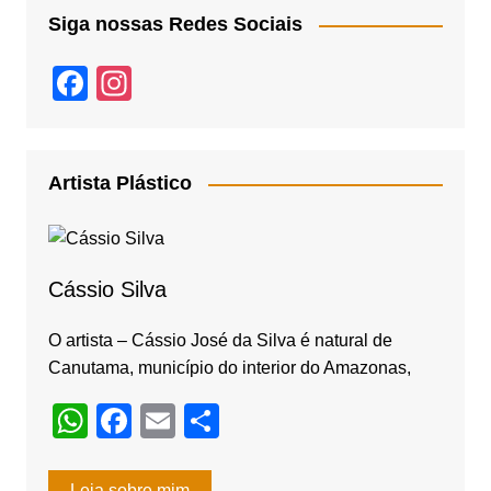
Siga nossas Redes Sociais
F
In
a
st
c
a
e
gr
Artista Plástico
b
a
o
m
o
Cássio Silva
k
O artista – Cássio José da Silva é natural de
Canutama, município do interior do Amazonas,
W
F
E
S
h
a
m
h
Leia sobre mim