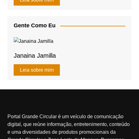
at
c
ail
ar
s
e
e
A
b
Gente Como Eu
p
o
p
o
k
Janaina Jamilla
Leia sobre mim
Portal Grande Circular é um veículo de comunicação
digital, que reúne informação, entretenimento, conteúdo
e uma diversidades de produtos promocionais da