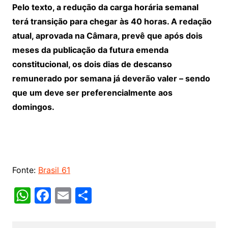
Pelo texto, a redução da carga horária semanal
terá transição para chegar às 40 horas. A redação
atual, aprovada na Câmara, prevê que após dois
meses da publicação da futura emenda
constitucional, os dois dias de descanso
remunerado por semana já deverão valer – sendo
que um deve ser preferencialmente aos
domingos.
Fonte:
Brasil 61
W
F
E
S
h
a
m
h
at
c
ai
ar