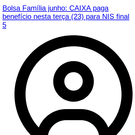
Bolsa Família junho: CAIXA paga
benefício nesta terça (23) para NIS final
5