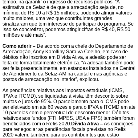
tempo, irá garantir o ingresso de recursos públicos. “A
estimativa da Sefaz é de que a arrecadação seja de, no
mínimo, de R$ 10 a R$ 15 milhões, podendo atingir valores
muito maiores, uma vez que contribuintes grandes
sinalizaram que tem interesse de participar do programa. Se
isso se concretizar, podemos atingir cifras de R$ 40, R$ 50
milhões e até mais”.
Como aderir –
De acordo com a chefe do Departamento de
Arrecadação, Anny Karolliny Saraiva Coelho, em caso de
débitos não inscritos em Dívida Ativa, a adesão pode ser
feita de forma totalmente eletrônica. “A adesão também pode
ser feita presencialmente, em estandes instalados na Central
de Atendimento da Sefaz-AM na capital e nas agências e
postos de arrecadação no interior”, explicou.
As pendências relativas aos impostos estaduais (ICMS,
IPVA e ITCMD), se liquidadas à vista, têm desconto sobre
multas e juros de 95%. O parcelamento para o ICMS pode
ser efetivado em até 60 vezes e para o IPVA e ITCMD em até
10 parcelas com o percentual de desconto menor. Débitos
relativos aos fundos (FTI, MPES, UEA e FPS) também foram
beneficiados com o Refis 2020.
Dívida Ativa –
As condições
para renegociar as pendências fiscais previstas no Refis
2020 valem, também, para os contribuintes que estão