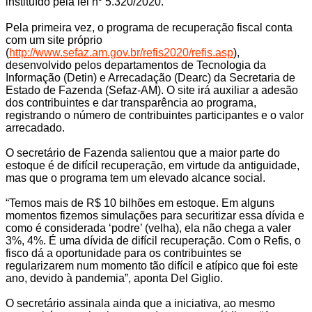
instituído pela lei n⁰ 5.320/2020.
Pela primeira vez, o programa de recuperação fiscal conta
com um site próprio
(
http://www.sefaz.am.gov.br/refis2020/refis.asp
),
desenvolvido pelos departamentos de Tecnologia da
Informação (Detin) e Arrecadação (Dearc) da Secretaria de
Estado de Fazenda (Sefaz-AM). O site irá auxiliar a adesão
dos contribuintes e dar transparência ao programa,
registrando o número de contribuintes participantes e o valor
arrecadado.
O secretário de Fazenda salientou que a maior parte do
estoque é de difícil recuperação, em virtude da antiguidade,
mas que o programa tem um elevado alcance social.
“Temos mais de R$ 10 bilhões em estoque. Em alguns
momentos fizemos simulações para securitizar essa dívida e
como é considerada ‘podre’ (velha), ela não chega a valer
3%, 4%. É uma dívida de difícil recuperação. Com o Refis, o
fisco dá a oportunidade para os contribuintes se
regularizarem num momento tão difícil e atípico que foi este
ano, devido à pandemia”, aponta Del Giglio.
O secretário assinala ainda que a iniciativa, ao mesmo