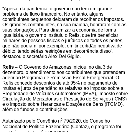
“Apesar da pandemia, o governo não tem um grande
problema de fluxo financeiro. No entanto, alguns
contribuintes pequenos deixaram de recolher os impostos.
Os grandes contribuintes, na sua maioria, honraram com as
suas obrigações. Para dinamizar a economia de forma
igualitária, o governo instituiu o Refis, que irá beneficiar
milhares de pessoas físicas e jurídicas de todos os portes,
que não podiam, por exemplo, emitir certidão negativa de
débito, tendo sérias restrições em decorrência disso”,
destacou o secretário Alex Del Giglio.
Refis –
O Governo do Amazonas iniciou, no dia 3 de
dezembro, o atendimento aos contribuintes que pretendem
aderir ao Programa de Remissão Fiscal Emergencial. O
Refis concede descontos de até 95% no pagamento de
multas e juros de pendências relativas ao Imposto sobre a
Propriedade de Veículos Automotores (IPVA), Imposto sobre
Circulação de Mercadorias e Prestação de Serviços (ICMS)
e o Imposto sobre Heranças e Doações de Bens (ITCMD),
além de fundos e contribuições.
Autorizado pelo Convênio n⁰ 79/2020, do Conselho
Nacional de Política Fazendária (Confaz), o programa foi