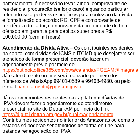
parcelamento, é necessário levar, ainda, comprovante de
residência, procuração (se for o caso) e quando particular,
referindo-se a poderes específicos para confissão da dívida
e formalização do acordo; RG, CPF e comprovante de
residência do fiador; comprovante da propriedade do bem
ofertado em garantia para débitos superiores a R$
100.000,00 (cem mil reais).
Atendimento da Dívida Ativa
– Os contribuintes residentes
na capital com dívidas de ICMS e ITCMD que desejarem ser
atendidos de forma presencial, deverão fazer um
agendamento prévio por meio do
https://outlook.office365.com/owa/calendar/PGEAM@integra.a
Já o atendimento on-line será realizado por meio dos
números de WhatsApp 99401-0539 e 99403-4980, ou pelo
e-mail
parcelamento@pge.am.gov.br
.
Já os contribuintes residentes na capital com dívidas de
IPVA devem fazer o agendamento do atendimento
presencial no site do Detran-AM por meio do link
https://digital.detran.am.gov.br/public/agendamento
.
Contribuintes residentes no interior do Amazonas ou demais
estados só poderão ser atendidos de forma on-line para
tratar da renegociação do IPVA.