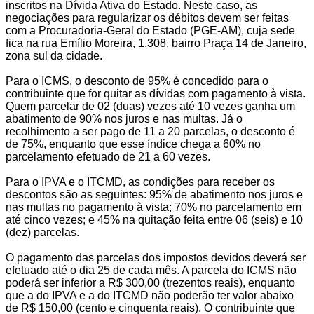
inscritos na Dívida Ativa do Estado. Neste caso, as
negociações para regularizar os débitos devem ser feitas
com a Procuradoria-Geral do Estado (PGE-AM), cuja sede
fica na rua Emílio Moreira, 1.308, bairro Praça 14 de Janeiro,
zona sul da cidade.
Para o ICMS, o desconto de 95% é concedido para o
contribuinte que for quitar as dívidas com pagamento à vista.
Quem parcelar de 02 (duas) vezes até 10 vezes ganha um
abatimento de 90% nos juros e nas multas. Já o
recolhimento a ser pago de 11 a 20 parcelas, o desconto é
de 75%, enquanto que esse índice chega a 60% no
parcelamento efetuado de 21 a 60 vezes.
Para o IPVA e o ITCMD, as condições para receber os
descontos são as seguintes: 95% de abatimento nos juros e
nas multas no pagamento à vista; 70% no parcelamento em
até cinco vezes; e 45% na quitação feita entre 06 (seis) e 10
(dez) parcelas.
O pagamento das parcelas dos impostos devidos deverá ser
efetuado até o dia 25 de cada mês. A parcela do ICMS não
poderá ser inferior a R$ 300,00 (trezentos reais), enquanto
que a do IPVA e a do ITCMD não poderão ter valor abaixo
de R$ 150,00 (cento e cinquenta reais). O contribuinte que