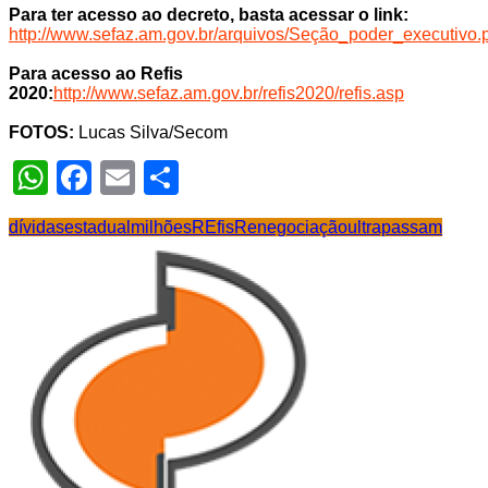
Para ter acesso ao decreto, basta acessar o link:
http://www.sefaz.am.gov.br/arquivos/Seção_poder_executivo.
Para acesso ao Refis
2020:
http://www.sefaz.am.gov.br/refis2020/refis.asp
FOTOS:
Lucas Silva/Secom
WhatsApp
Facebook
Email
Share
dívidas
estadual
milhões
REfis
Renegociação
ultrapassam