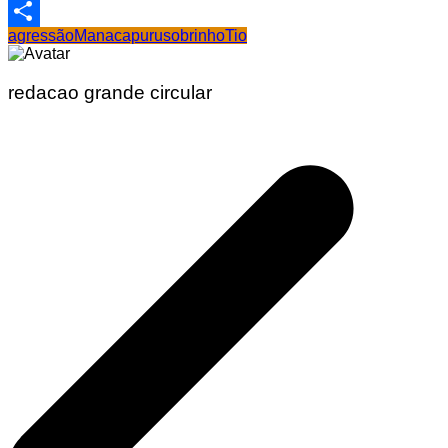
Email
agressão
Manacapuru
sobrinho
Tio
Share
redacao grande circular
Navegação
de
Post