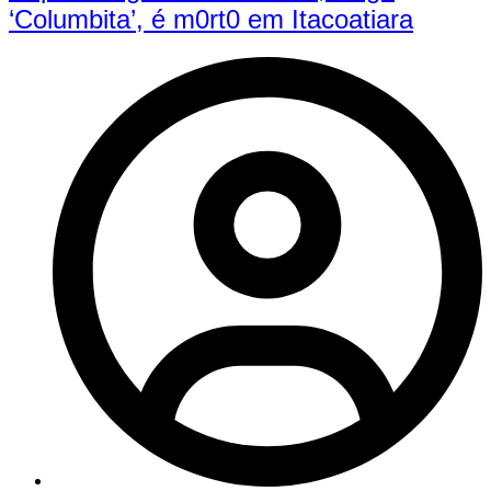
‘Columbita’, é m0rt0 em Itacoatiara