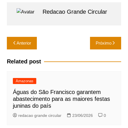
at
c
ai
ar
Redacao Grande Circular
s
e
l
e
A
b
p
o
Navegação
p
o
Anterior
Próximo
de
k
Post
Related post
Amazonas
Águas do São Francisco garantem
abastecimento para as maiores festas
juninas do país
redacao grande circular
23/06/2026
0