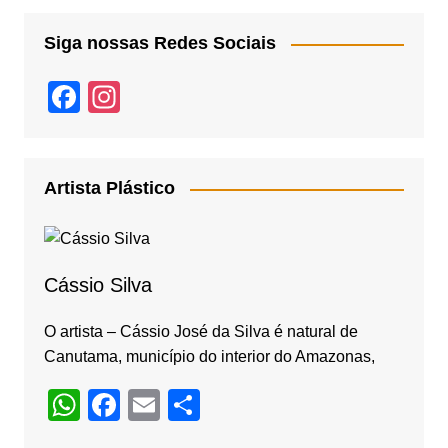
Siga nossas Redes Sociais
F
In
a
st
c
a
e
gr
Artista Plástico
b
a
o
m
o
Cássio Silva
k
O artista – Cássio José da Silva é natural de
Canutama, município do interior do Amazonas,
W
F
E
S
h
a
m
h