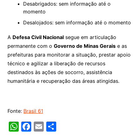
Desabrigados: sem informação até o
momento
Desalojados: sem informação até o momento
A
Defesa Civil Nacional
segue em articulação
permanente com o
Governo de Minas Gerais
e as
prefeituras para monitorar a situação, prestar apoio
técnico e agilizar a liberação de recursos
destinados às ações de socorro, assistência
humanitária e recuperação das áreas atingidas.
Fonte:
Brasil 61
W
F
E
S
h
a
m
h