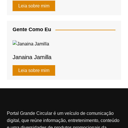
at
c
ail
ar
Leia sobre mim
s
e
e
A
b
Gente Como Eu
p
o
p
o
k
Janaina Jamilla
Leia sobre mim
Portal Grande Circular é um veículo de comunicação
digital, que reúne informação, entretenimento, conteúdo
e uma diversidades de produtos promocionais da