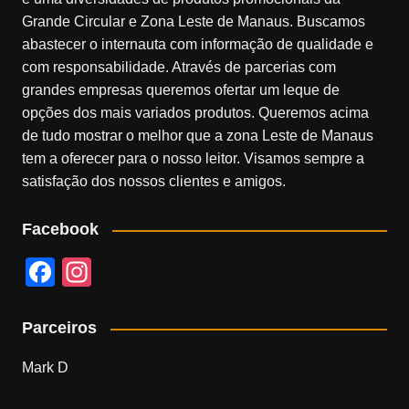
Grande Circular e Zona Leste de Manaus. Buscamos
abastecer o internauta com informação de qualidade e
com responsabilidade. Através de parcerias com
grandes empresas queremos ofertar um leque de
opções dos mais variados produtos. Queremos acima
de tudo mostrar o melhor que a zona Leste de Manaus
tem a oferecer para o nosso leitor. Visamos sempre a
satisfação dos nossos clientes e amigos.
Facebook
F
In
a
st
c
a
Parceiros
e
gr
Mark D
b
a