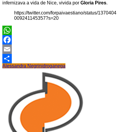
infernizava a vida de Nice, vivida por
Gloria Pires
.
https://twitter.com/forpaivaestiano/status/1370404
009241145357?s=20
WhatsApp
Facebook
Email
Alessandra Negrini
droga
nega
Share