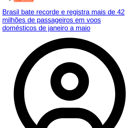
Brasil bate recorde e registra mais de 42
milhões de passageiros em voos
domésticos de janeiro a maio