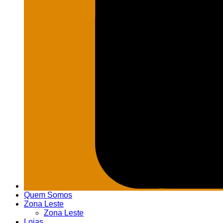
Quem Somos
Zona Leste
Zona Leste
Lojas