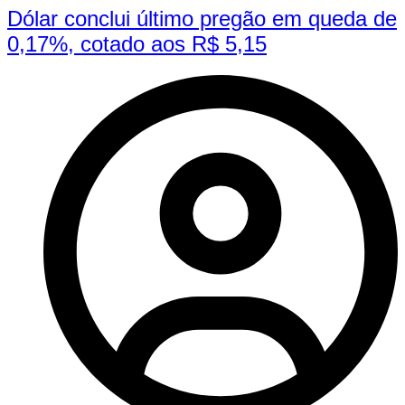
Dólar conclui último pregão em queda de
0,17%, cotado aos R$ 5,15