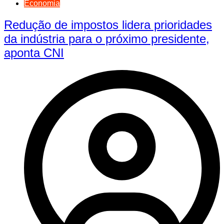
Economia
Redução de impostos lidera prioridades
da indústria para o próximo presidente,
aponta CNI