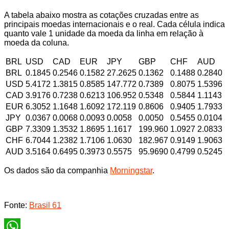
A tabela abaixo mostra as cotações cruzadas entre as
principais moedas internacionais e o real. Cada célula indica
quanto vale 1 unidade da moeda da linha em relação à
moeda da coluna.
BRL
USD
CAD
EUR
JPY
GBP
CHF
AUD
BRL
0.1845
0.2546
0.1582
27.2625
0.1362
0.1488
0.2840
USD
5.4172
1.3815
0.8585
147.772
0.7389
0.8075
1.5396
CAD
3.9176
0.7238
0.6213
106.952
0.5348
0.5844
1.1143
EUR
6.3052
1.1648
1.6092
172.119
0.8606
0.9405
1.7933
JPY
0.0367
0.0068
0.0093
0.0058
0.0050
0.5455
0.0104
GBP
7.3309
1.3532
1.8695
1.1617
199.960
1.0927
2.0833
CHF
6.7044
1.2382
1.7106
1.0630
182.967
0.9149
1.9063
AUD
3.5164
0.6495
0.3973
0.5575
95.9690
0.4799
0.5245
Os dados são da companhia
Morningstar
.
Fonte:
Brasil 61