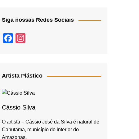
Siga nossas Redes Sociais
F
In
a
st
c
a
e
gr
b
a
Artista Plástico
o
m
o
k
Cássio Silva
O artista – Cássio José da Silva é natural de
Canutama, município do interior do
Amazonas,