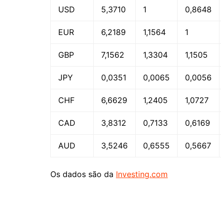
USD
5,3710
1
0,8648
EUR
6,2189
1,1564
1
GBP
7,1562
1,3304
1,1505
JPY
0,0351
0,0065
0,0056
CHF
6,6629
1,2405
1,0727
CAD
3,8312
0,7133
0,6169
AUD
3,5246
0,6555
0,5667
Os dados são da
Investing.com