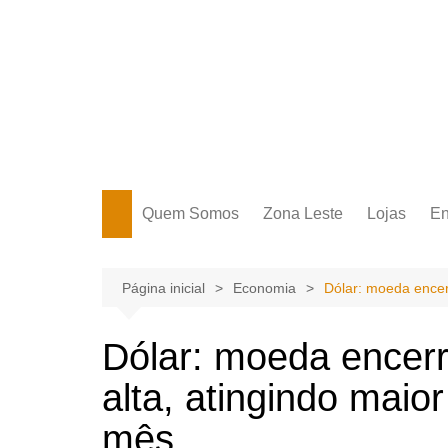
Ir
para
o
conteúdo
Portal Grande Circular
A zona Leste se encontra aqui!
Quem Somos
Zona Leste
Lojas
En
Zona Leste
Página inicial
Economia
Dólar: moeda encer
Dólar: moeda encerr
alta, atingindo mai
mês