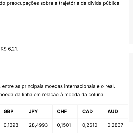
do preocupações sobre a trajetória da dívida pública
R$ 6,21.
entre as principais moedas internacionais e o real.
 moeda da linha em relação à moeda da coluna.
GBP
JPY
CHF
CAD
AUD
0,1398
28,4993
0,1501
0,2610
0,2837