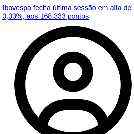
Ibovespa fecha última sessão em alta de
0,03%, aos 168.333 pontos