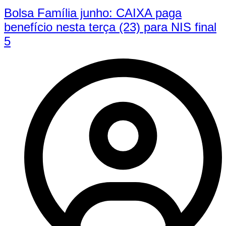
Bolsa Família junho: CAIXA paga
benefício nesta terça (23) para NIS final
5