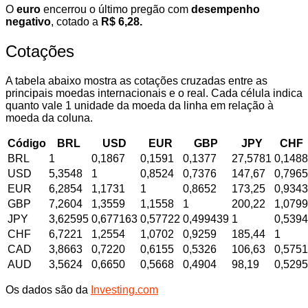
O
euro
encerrou o último pregão com
desempenho
negativo
, cotado a
R$ 6,28.
Cotações
A tabela abaixo mostra as cotações cruzadas entre as
principais moedas internacionais e o real. Cada célula indica
quanto vale 1 unidade da moeda da linha em relação à
moeda da coluna.
Código
BRL
USD
EUR
GBP
JPY
CHF
BRL
1
0,1867
0,1591
0,1377
27,5781
0,1488
USD
5,3548
1
0,8524
0,7376
147,67
0,7965
EUR
6,2854
1,1731
1
0,8652
173,25
0,9343
GBP
7,2604
1,3559
1,1558
1
200,22
1,0799
JPY
3,62595
0,677163
0,57722
0,499439
1
0,5394
CHF
6,7221
1,2554
1,0702
0,9259
185,44
1
CAD
3,8663
0,7220
0,6155
0,5326
106,63
0,5751
AUD
3,5624
0,6650
0,5668
0,4904
98,19
0,5295
Os dados são da
Investing.com