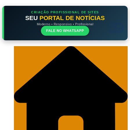
Ir
Portal Grande Circular
A zona Leste se encontra aqui!
CRIAÇÃO PROFISSIONAL DE SITES
para
SEU
PORTAL DE NOTÍCIAS
o
conteúdo
Moderno • Responsivo • Profissional
FALE NO WHATSAPP