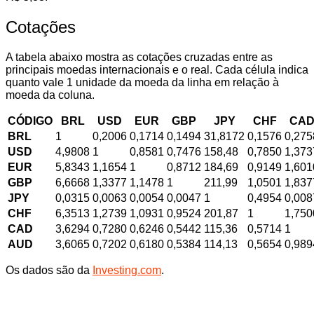
Cotações
A tabela abaixo mostra as cotações cruzadas entre as
principais moedas internacionais e o real. Cada célula indica
quanto vale 1 unidade da moeda da linha em relação à
moeda da coluna.
CÓDIGO
BRL
USD
EUR
GBP
JPY
CHF
CA
BRL
1
0,2006
0,1714
0,1494
31,8172
0,1576
0,275
USD
4,9808
1
0,8581
0,7476
158,48
0,7850
1,373
EUR
5,8343
1,1654
1
0,8712
184,69
0,9149
1,601
GBP
6,6668
1,3377
1,1478
1
211,99
1,0501
1,837
JPY
0,0315
0,0063
0,0054
0,0047
1
0,4954
0,008
CHF
6,3513
1,2739
1,0931
0,9524
201,87
1
1,750
CAD
3,6294
0,7280
0,6246
0,5442
115,36
0,5714
1
AUD
3,6065
0,7202
0,6180
0,5384
114,13
0,5654
0,989
Os dados são da
Investing.com
.