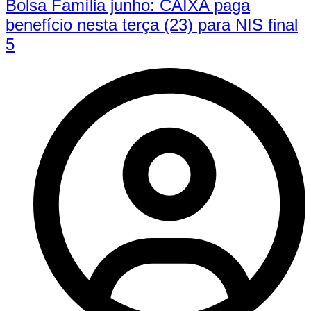
Bolsa Família junho: CAIXA paga
benefício nesta terça (23) para NIS final
5