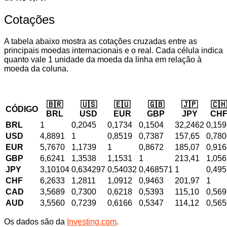
Cotações
A tabela abaixo mostra as cotações cruzadas entre as
principais moedas internacionais e o real. Cada célula indica
quanto vale 1 unidade da moeda da linha em relação à
moeda da coluna.
🇧🇷
🇺🇸
🇪🇺
🇬🇧
🇯🇵
🇨🇭
CÓDIGO
BRL
USD
EUR
GBP
JPY
CH
BRL
1
0,2045
0,1734
0,1504
32,2462
0,159
USD
4,8891
1
0,8519
0,7387
157,65
0,780
EUR
5,7670
1,1739
1
0,8672
185,07
0,916
GBP
6,6241
1,3538
1,1531
1
213,41
1,056
JPY
3,10104
0,634297
0,54032
0,468571
1
0,495
CHF
6,2633
1,2811
1,0912
0,9463
201,97
1
CAD
3,5689
0,7300
0,6218
0,5393
115,10
0,569
AUD
3,5560
0,7239
0,6166
0,5347
114,12
0,565
Os dados são da
Investing.com
.