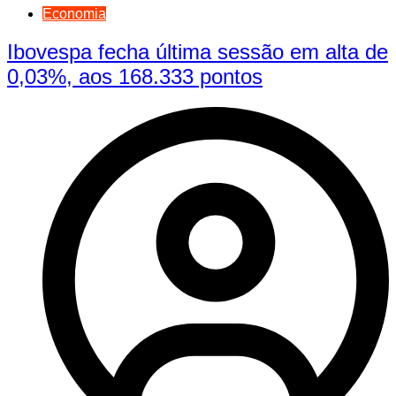
Economia
Ibovespa fecha última sessão em alta de
0,03%, aos 168.333 pontos