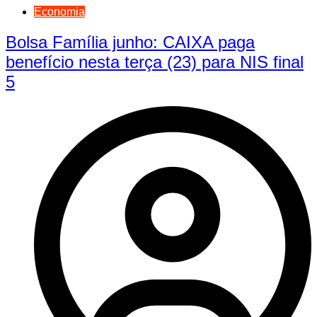
Economia
Bolsa Família junho: CAIXA paga
benefício nesta terça (23) para NIS final
5