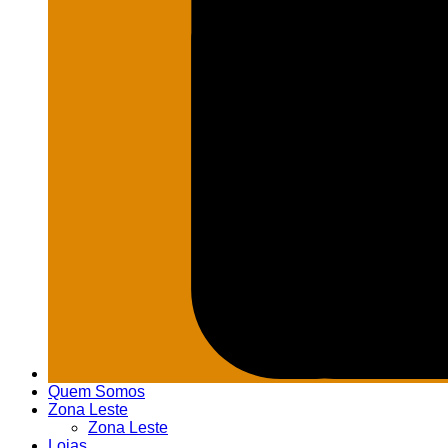
Quem Somos
Zona Leste
Zona Leste
Lojas