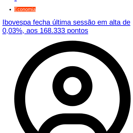
Economia
Ibovespa fecha última sessão em alta de
0,03%, aos 168.333 pontos