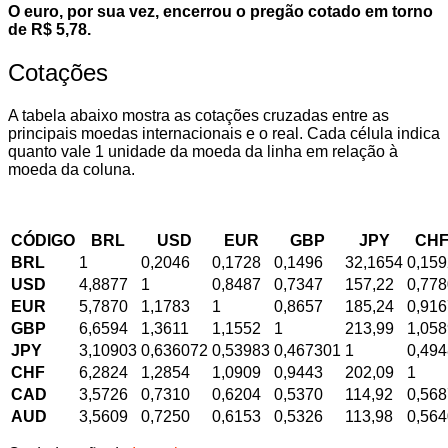
O euro, por sua vez, encerrou o pregão cotado em torno
de R$ 5,78.
Cotações
A tabela abaixo mostra as cotações cruzadas entre as
principais moedas internacionais e o real. Cada célula indica
quanto vale 1 unidade da moeda da linha em relação à
moeda da coluna.
CÓDIGO
BRL
USD
EUR
GBP
JPY
CH
BRL
1
0,2046
0,1728
0,1496
32,1654
0,159
USD
4,8877
1
0,8487
0,7347
157,22
0,778
EUR
5,7870
1,1783
1
0,8657
185,24
0,916
GBP
6,6594
1,3611
1,1552
1
213,99
1,058
JPY
3,10903
0,636072
0,53983
0,467301
1
0,494
CHF
6,2824
1,2854
1,0909
0,9443
202,09
1
CAD
3,5726
0,7310
0,6204
0,5370
114,92
0,568
AUD
3,5609
0,7250
0,6153
0,5326
113,98
0,564