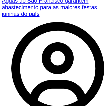
Águas do São Francisco garantem
abastecimento para as maiores festas
juninas do país