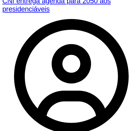
CNI entrega agenda para 2050 aos
presidenciáveis