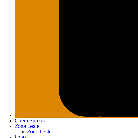
Quem Somos
Zona Leste
Zona Leste
Lojas