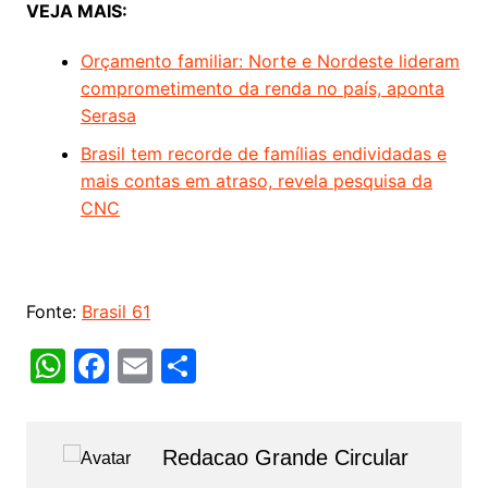
VEJA MAIS:
Orçamento familiar: Norte e Nordeste lideram
comprometimento da renda no país, aponta
Serasa
Brasil tem recorde de famílias endividadas e
mais contas em atraso, revela pesquisa da
CNC
Fonte:
Brasil 61
W
F
E
S
h
a
m
h
at
c
ai
ar
Redacao Grande Circular
s
e
l
e