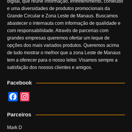
digital, que reúne informação, entretenimento, conteúdo
e uma diversidades de produtos promocionais da
Grande Circular e Zona Leste de Manaus. Buscamos
abastecer o internauta com informação de qualidade e
com responsabilidade. Através de parcerias com
grandes empresas queremos ofertar um leque de
opções dos mais variados produtos. Queremos acima
de tudo mostrar o melhor que a zona Leste de Manaus
tem a oferecer para o nosso leitor. Visamos sempre a
satisfação dos nossos clientes e amigos.
Facebook
F
In
a
st
c
a
Parceiros
e
gr
Mark D