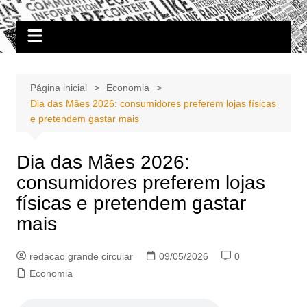
Ir
Portal Grande Circular
A zona Leste se encontra aqui!
para
o
conteúdo
Página inicial
Economia
Dia das Mães 2026: consumidores preferem lojas físicas
e pretendem gastar mais
Dia das Mães 2026:
consumidores preferem lojas
físicas e pretendem gastar
mais
redacao grande circular
09/05/2026
0
Economia