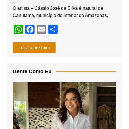
O artista – Cássio José da Silva é natural de
Canutama, município do interior do Amazonas,
W
F
E
S
h
a
m
h
at
c
ail
ar
Leia sobre mim
s
e
e
A
b
Gente Como Eu
p
o
p
o
k