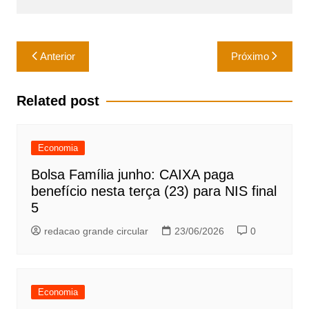
A
b
p
o
Navegação
p
o
Anterior
Próximo
de
k
Post
Related post
Economia
Bolsa Família junho: CAIXA paga
benefício nesta terça (23) para NIS final
5
redacao grande circular
23/06/2026
0
Economia