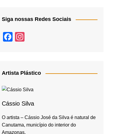
Siga nossas Redes Sociais
F
In
a
st
c
a
e
gr
b
a
Artista Plástico
o
m
o
k
Cássio Silva
O artista – Cássio José da Silva é natural de
Canutama, município do interior do
Amazonas,