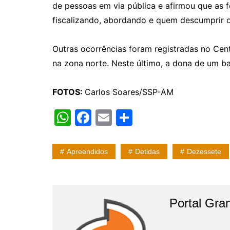
de pessoas em via pública e afirmou que as 
fiscalizando, abordando e quem descumprir o
Outras ocorrências foram registradas no Centr
na zona norte. Neste último, a dona de um ba
FOTOS:
Carlos Soares/SSP-AM
W
F
E
S
h
a
m
h
at
c
ai
ar
Apreendidos
Detidas
Dezessete
s
e
l
e
A
b
p
o
Portal Gran
p
o