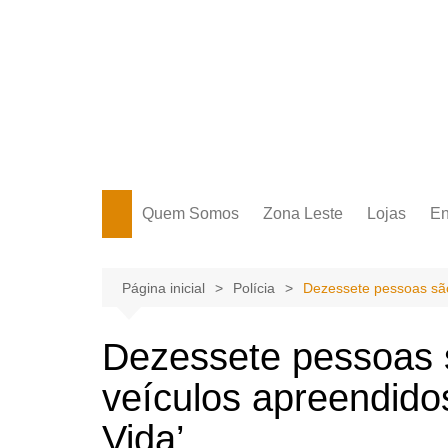
Ir
para
o
conteúdo
Portal Grande Circular
A zona Leste se encontra aqui!
Quem Somos
Zona Leste
Lojas
En
Zona Leste
Página inicial
Polícia
Dezessete pessoas são
Dezessete pessoas 
veículos apreendido
Vida’