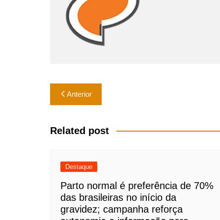
k
Navegação
Anterior
de
Post
Related post
Destaque
Parto normal é preferência de 70%
das brasileiras no início da
gravidez; campanha reforça