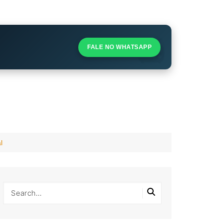
S
S
FALE NO WHATSAPP
l
l