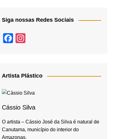
Siga nossas Redes Sociais
F
In
a
st
c
a
e
gr
b
a
Artista Plástico
o
m
o
k
Cássio Silva
O artista – Cássio José da Silva é natural de
Canutama, município do interior do
Amazonas,