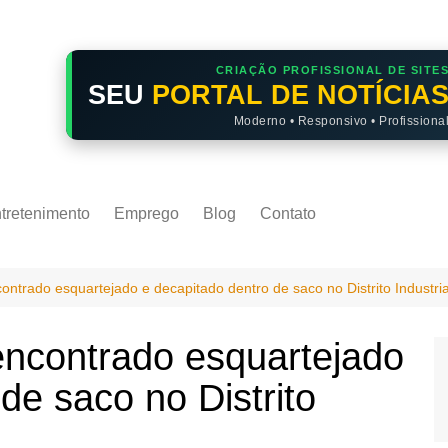
CRIAÇÃO PROFISSIONAL DE SITE
SEU
PORTAL DE NOTÍCIA
Moderno • Responsivo • Profissiona
tretenimento
Emprego
Blog
Contato
ntrado esquartejado e decapitado dentro de saco no Distrito Industria
encontrado esquartejado
de saco no Distrito