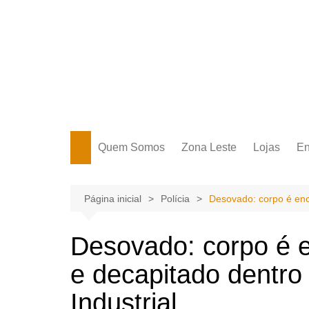
Ir
para
o
conteúdo
Portal Grande Circular
A zona Leste se encontra aqui!
Quem Somos
Zona Leste
Lojas
En
Zona Leste
Página inicial
Polícia
Desovado: corpo é enco
Desovado: corpo é 
e decapitado dentro 
Industrial