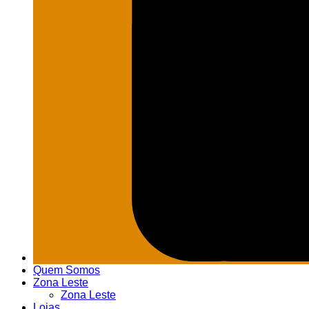
Quem Somos
Zona Leste
Zona Leste
Lojas