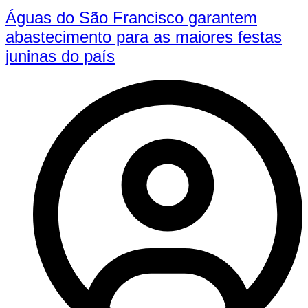
Águas do São Francisco garantem
abastecimento para as maiores festas
juninas do país