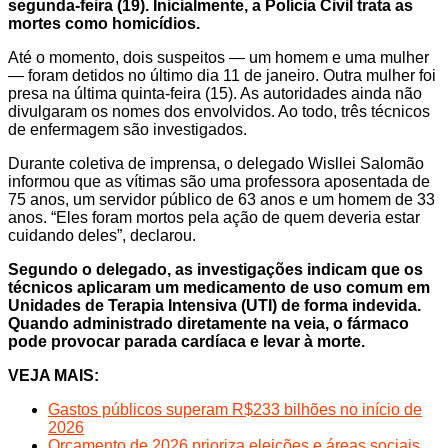
segunda-feira (19). Inicialmente, a Polícia Civil trata as
mortes como homicídios.
Até o momento, dois suspeitos — um homem e uma mulher
— foram detidos no último dia 11 de janeiro. Outra mulher foi
presa na última quinta-feira (15). As autoridades ainda não
divulgaram os nomes dos envolvidos. Ao todo, três técnicos
de enfermagem são investigados.
Durante coletiva de imprensa, o delegado Wisllei Salomão
informou que as vítimas são uma professora aposentada de
75 anos, um servidor público de 63 anos e um homem de 33
anos. “Eles foram mortos pela ação de quem deveria estar
cuidando deles”, declarou.
Segundo o delegado, as investigações indicam que os
técnicos aplicaram um medicamento de uso comum em
Unidades de Terapia Intensiva (UTI) de forma indevida.
Quando administrado diretamente na veia, o fármaco
pode provocar parada cardíaca e levar à morte.
VEJA MAIS:
Gastos públicos superam R$233 bilhões no início de
2026
Orçamento de 2026 prioriza eleições e áreas sociais,