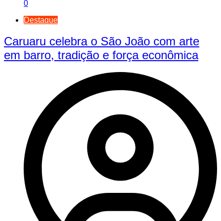
0
Destaque
Caruaru celebra o São João com arte
em barro, tradição e força econômica