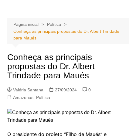
Ir
Portal Grande Circular
A zona Leste se encontra aqui!
para
o
Página inicial
Política
conteúdo
Conheça as principais propostas do Dr. Albert Trindade
para Maués
Conheça as principais
propostas do Dr. Albert
Trindade para Maués
Valéria Santana
27/09/2024
0
Amazonas
,
Política
O presidente do projeto “Filho de Maués” e