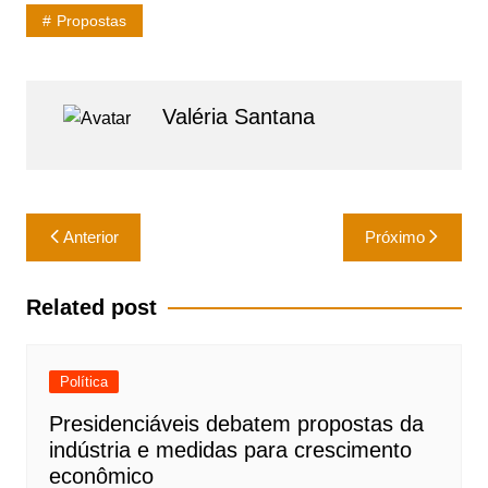
s
e
l
e
Propostas
A
b
p
o
p
o
Valéria Santana
k
Navegação
Anterior
Próximo
de
Post
Related post
Política
Presidenciáveis debatem propostas da
indústria e medidas para crescimento
econômico