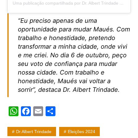
Uma publicação compartilhada por Dr. Albert Trindade ????CRO/AM-9302 (@dr.albertrindade)
“Eu preciso apenas de uma
oportunidade para mudar Maués. Com
trabalho e honestidade, pretendo
transformar a minha cidade, onde vivi
e me criei. No dia 6 de outubro, peço
seu voto de confiança para mudar
nossa cidade. Com trabalho e
honestidade, Maués vai voltar a
sorrir”, destaca Dr. Albert Trindade.
W
F
E
S
h
a
m
h
at
c
ai
ar
Dr.albert Trindade
Eleições 2024