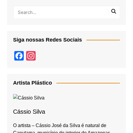
Siga nossas Redes Sociais
F
In
a
st
c
a
e
gr
Artista Plástico
b
a
o
m
o
Cássio Silva
k
O artista – Cássio José da Silva é natural de
Canutama, município do interior do Amazonas,