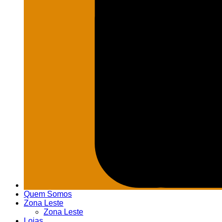
Quem Somos
Zona Leste
Zona Leste
Lojas