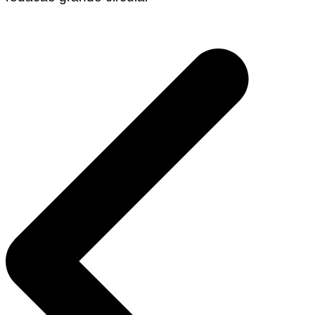
Navegação
de
Post