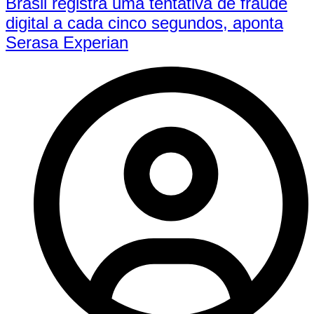
Brasil registra uma tentativa de fraude
digital a cada cinco segundos, aponta
Serasa Experian