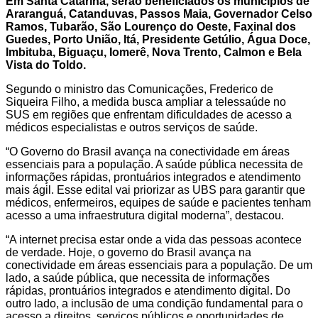
Em Santa Catarina, serão beneficiados os municípios de
Araranguá, Catanduvas, Passos Maia, Governador Celso
Ramos, Tubarão, São Lourenço do Oeste, Faxinal dos
Guedes, Porto União, Itá, Presidente Getúlio, Água Doce,
Imbituba, Biguaçu, Iomerê, Nova Trento, Calmon e Bela
Vista do Toldo.
Segundo o ministro das Comunicações, Frederico de
Siqueira Filho, a medida busca ampliar a telessaúde no
SUS em regiões que enfrentam dificuldades de acesso a
médicos especialistas e outros serviços de saúde.
“O Governo do Brasil avança na conectividade em áreas
essenciais para a população. A saúde pública necessita de
informações rápidas, prontuários integrados e atendimento
mais ágil. Esse edital vai priorizar as UBS para garantir que
médicos, enfermeiros, equipes de saúde e pacientes tenham
acesso a uma infraestrutura digital moderna”, destacou.
“A internet precisa estar onde a vida das pessoas acontece
de verdade. Hoje, o governo do Brasil avança na
conectividade em áreas essenciais para a população. De um
lado, a saúde pública, que necessita de informações
rápidas, prontuários integrados e atendimento digital. Do
outro lado, a inclusão de uma condição fundamental para o
acesso a direitos, serviços públicos e oportunidades de