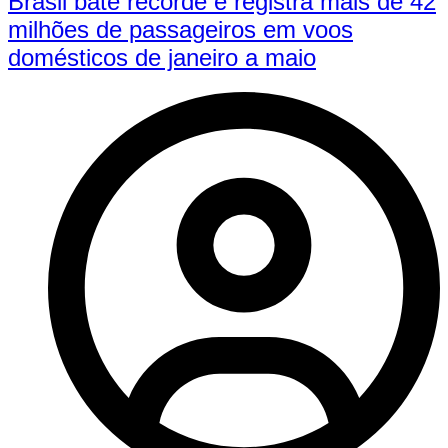
Brasil bate recorde e registra mais de 42
milhões de passageiros em voos
domésticos de janeiro a maio