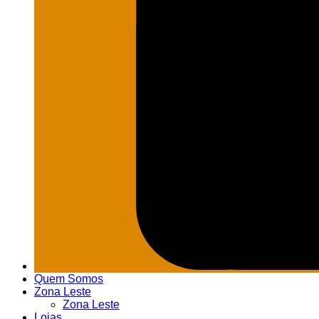
Quem Somos
Zona Leste
Zona Leste
Lojas