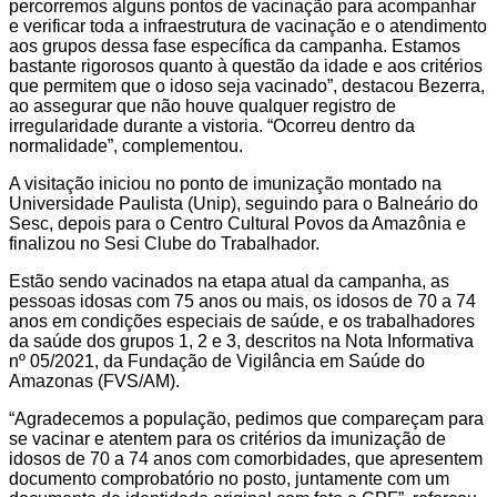
percorremos alguns pontos de vacinação para acompanhar
e verificar toda a infraestrutura de vacinação e o atendimento
aos grupos dessa fase específica da campanha. Estamos
bastante rigorosos quanto à questão da idade e aos critérios
que permitem que o idoso seja vacinado”, destacou Bezerra,
ao assegurar que não houve qualquer registro de
irregularidade durante a vistoria. “Ocorreu dentro da
normalidade”, complementou.
A visitação iniciou no ponto de imunização montado na
Universidade Paulista (Unip), seguindo para o Balneário do
Sesc, depois para o Centro Cultural Povos da Amazônia e
finalizou no Sesi Clube do Trabalhador.
Estão sendo vacinados na etapa atual da campanha, as
pessoas idosas com 75 anos ou mais, os idosos de 70 a 74
anos em condições especiais de saúde, e os trabalhadores
da saúde dos grupos 1, 2 e 3, descritos na Nota Informativa
nº 05/2021, da Fundação de Vigilância em Saúde do
Amazonas (FVS/AM).
“Agradecemos a população, pedimos que compareçam para
se vacinar e atentem para os critérios da imunização de
idosos de 70 a 74 anos com comorbidades, que apresentem
documento comprobatório no posto, juntamente com um