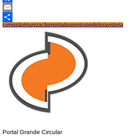
Facebook
Email
comissão
Imunização
montados
pontos
prefeitura
vistoria
Share
Portal Grande Circular