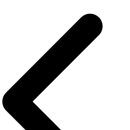
Navegação
de
Post